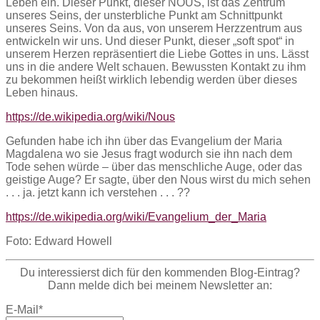
Leben ein. Dieser Punkt, dieser NOUS, ist das Zentrum
unseres Seins, der unsterbliche Punkt am Schnittpunkt
unseres Seins. Von da aus, von unserem Herzzentrum aus
entwickeln wir uns. Und dieser Punkt, dieser „soft spot“ in
unserem Herzen repräsentiert die Liebe Gottes in uns. Lässt
uns in die andere Welt schauen. Bewussten Kontakt zu ihm
zu bekommen heißt wirklich lebendig werden über dieses
Leben hinaus.
https://de.wikipedia.org/wiki/Nous
Gefunden habe ich ihn über das Evangelium der Maria
Magdalena wo sie Jesus fragt wodurch sie ihn nach dem
Tode sehen würde – über das menschliche Auge, oder das
geistige Auge? Er sagte, über den Nous wirst du mich sehen
. . . ja. jetzt kann ich verstehen . . .
??
https://de.wikipedia.org/wiki/Evangelium_der_Maria
Foto: Edward Howell
Du interessierst dich für den kommenden Blog-Eintrag?
Dann melde dich bei meinem Newsletter an:
E-Mail*